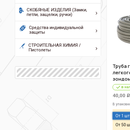
СКОБЯНЫЕ ИЗДЕЛИЯ (Замки,
петли, защелки, ручки)
Средства индивидуальной
защиты
СТРОИТЕЛЬНАЯ ХИМИЯ /
Пистолеты
Труба 
легког
зондом
в на
40,00
В упаковк
От 1 шт
От 50 ш