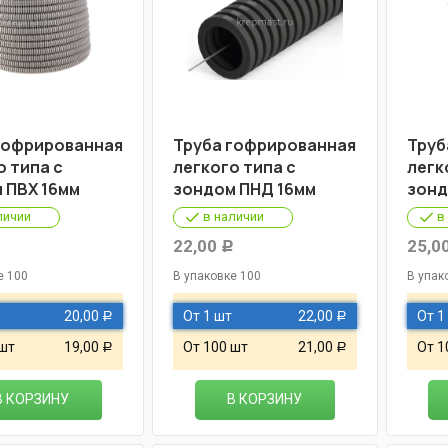
гофрированная
Труба гофрированная
Труб
о типа с
легкого типа с
легк
 ПВХ 16мм
зондом ПНД 16мм
зонд
личии
в наличии
в
22,00
25,0
Р
Р
е 100
В упаковке 100
В упак
20,00
От 1 шт
22,00
От 1
Р
Р
 шт
19,00
От 100 шт
21,00
От 1
Р
Р
В КОРЗИНУ
В КОРЗИНУ