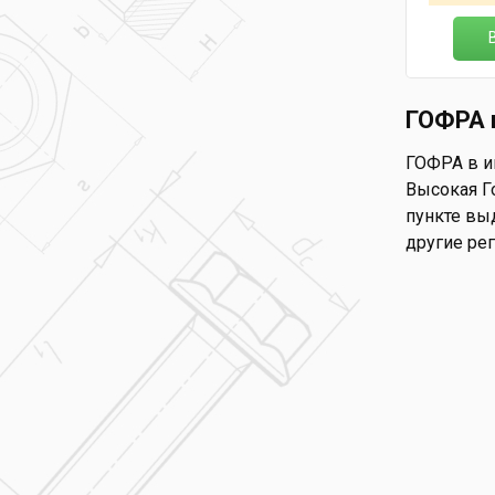
ГОФРА 
ГОФРА в ин
Высокая Го
пункте выд
другие ре