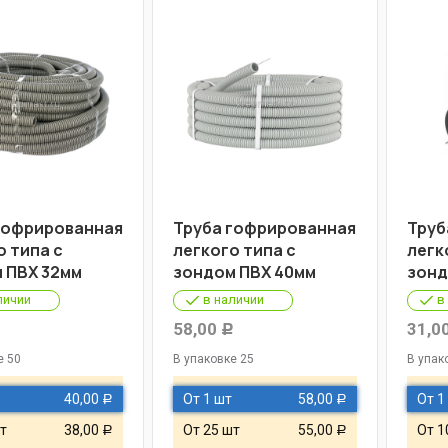
гофрированная
Труба гофрированная
Труб
о типа с
легкого типа с
легк
 ПВХ 32мм
зондом ПВХ 40мм
зонд
личии
в наличии
в
58,00
31,0
Р
Р
е 50
В упаковке 25
В упак
40,00
От 1 шт
58,00
От 1
Р
Р
т
38,00
От 25 шт
55,00
От 1
Р
Р