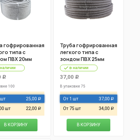
а гофрированная
Труба гофрированная
ого типа с
легкого типа с
ом ПВХ 20мм
зондом ПВХ 25мм
 наличии
в наличии
0
37,00
Р
Р
овке 100
В упаковке 75
 шт
25,00
От 1 шт
37,00
Р
Р
00 шт
22,00
От 75 шт
34,00
Р
Р
В КОРЗИНУ
В КОРЗИНУ