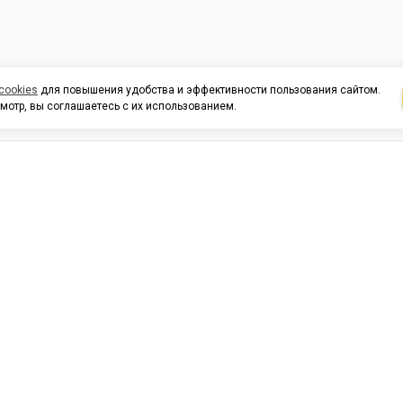
cookies
для повышения удобства и эффективности пользования сайтом.
мотр, вы соглашаетесь с их использованием.
И ПОДДЕРЖКА
ОРГАНИЗАЦИЯМ
КОНТАК
льных
420054, Республика Татарста
г.Казань, ул.Татарстан, 9
г.Казань, ул.Ямашева, 54, кор
3