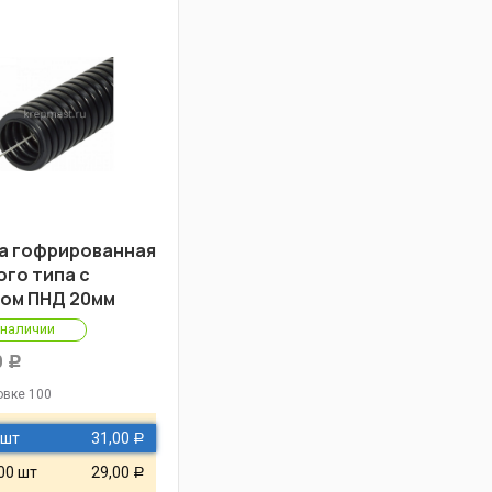
а гофрированная
ого типа с
ом ПНД 20мм
 наличии
0
Р
овке 100
 шт
31,00
Р
00 шт
29,00
Р