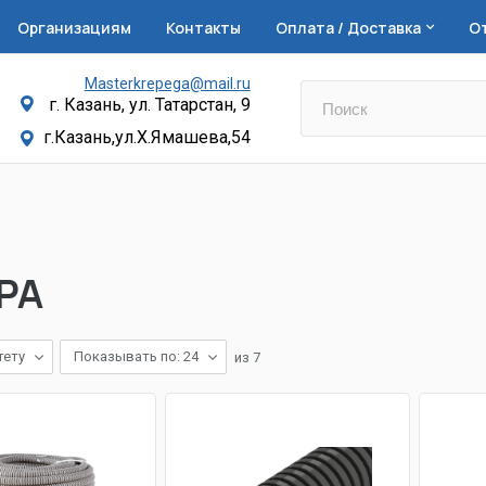
Организациям
Контакты
Оплата / Доставка
О
Masterkrepega@mail.ru
г. Казань, ул. Татарстан, 9
г.Казань,ул.Х.Ямашева,54
РА
тету
Показывать по: 24
из
7