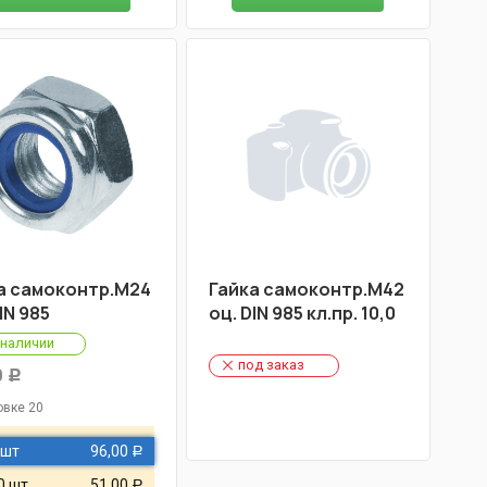
а самоконтр.М24
Гайка самоконтр.М42
IN 985
оц. DIN 985 кл.пр. 10,0
 наличии
под заказ
0
Р
овке 20
 шт
96,00
Р
0 шт
51,00
Р