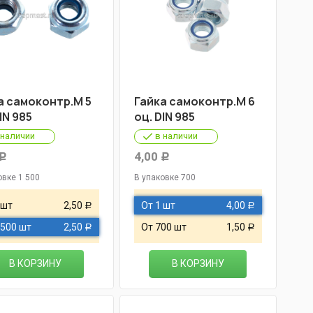
а самоконтр.М 5
Гайка самоконтр.М 6
IN 985
оц. DIN 985
 наличии
в наличии
4,00
Р
Р
овке 1 500
В упаковке 700
 шт
2,50
От 1 шт
4,00
Р
Р
 500 шт
2,50
От 700 шт
1,50
Р
Р
В КОРЗИНУ
В КОРЗИНУ