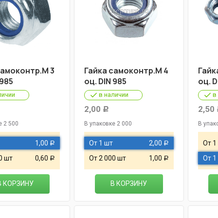
самоконтр.М 3
Гайка самоконтр.М 4
Гайк
 985
оц. DIN 985
оц. D
личии
в наличии
в
2,00
2,50
Р
е 2 500
В упаковке 2 000
В упак
1,00
От 1 шт
2,00
От 1
Р
Р
0 шт
0,60
От 2 000 шт
1,00
От 1
Р
Р
В КОРЗИНУ
В КОРЗИНУ