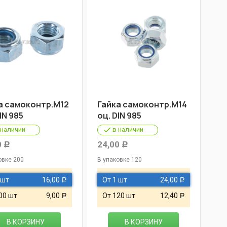
а самоконтр.М12
Гайка самоконтр.М14
IN 985
оц. DIN 985
 наличии
в наличии
0
24,00
Р
Р
овке 200
В упаковке 120
 шт
16,00
От 1 шт
24,00
Р
Р
00 шт
9,00
От 120 шт
12,40
Р
Р
В КОРЗИНУ
В КОРЗИНУ