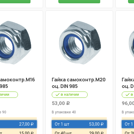
самоконтр.М16
Гайка самоконтр.М20
Гайк
 985
оц. DIN 985
оц. D
личии
в наличии
в
53,00
96,0
Р
Р
е 90
В упаковке 40
В упак
27,00
От 1 шт
53,00
От 1
Р
Р
т
15,00
От 40 шт
29,00
От 2
Р
Р