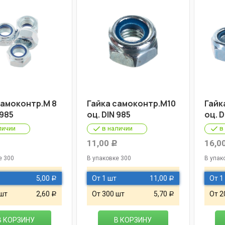
самоконтр.М 8
Гайка самоконтр.М10
Гайк
 985
оц. DIN 985
оц. D
личии
в наличии
в
11,00
16,0
Р
е 300
В упаковке 300
В упак
5,00
От 1 шт
11,00
От 1
Р
Р
 шт
2,60
От 300 шт
5,70
От 2
Р
Р
В КОРЗИНУ
В КОРЗИНУ