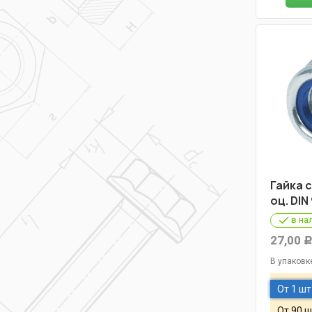
Гайка 
оц. DIN
в на
27,00
В упаковк
От 1 шт
От 90 ш