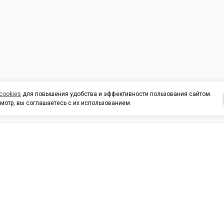
cookies
для повышения удобства и эффективности пользования сайтом.
мотр, вы соглашаетесь с их использованием.
И ПОДДЕРЖКА
ОРГАНИЗАЦИЯМ
КОНТАК
льных
420054, Республика Татарста
г.Казань, ул.Татарстан, 9