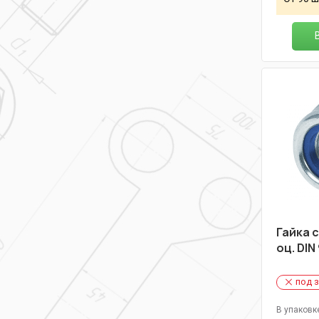
Гайка 
оц. DIN
под 
В упаковк