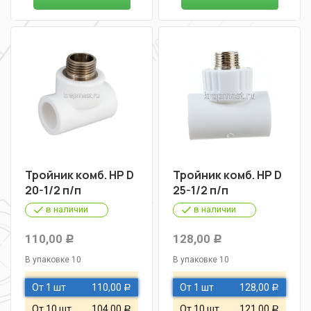
Тройник комб. НР D
Тройник комб. НР D
20-1/2 п/п
25-1/2 п/п
в наличии
в наличии
110,00
128,00
Р
Р
В упаковке 10
В упаковке 10
От 1 шт
110,00
От 1 шт
128,00
Р
Р
От 10 шт
104,00
От 10 шт
121,00
Р
Р