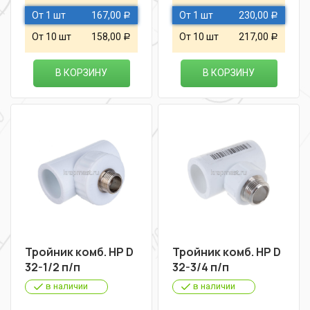
От 1 шт
167,00
От 1 шт
230,00
Р
Р
От 10 шт
158,00
От 10 шт
217,00
Р
Р
В КОРЗИНУ
В КОРЗИНУ
Тройник комб. НР D
Тройник комб. НР D
32-1/2 п/п
32-3/4 п/п
в наличии
в наличии