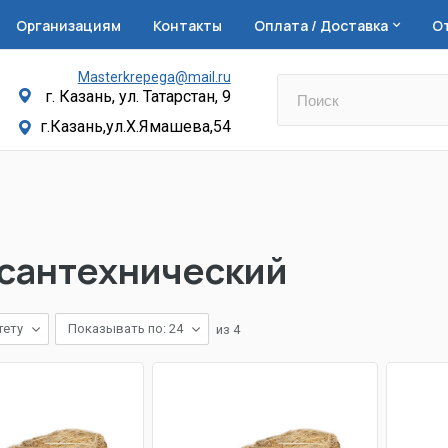
Организациям
Контакты
Оплата / Доставка
О
Masterkrepega@mail.ru
г. Казань, ул. Татарстан, 9
г.Казань,ул.Х.Ямашева,54
 сантехнический
тету
Показывать по: 24
из
4