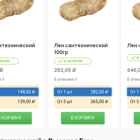
нтехнический
Лен сантехнический
Лен 
100гр
в
личии
в наличии
282,00
640,
Р
Р
е 5
В упаковке 5
В упак
148,00
От 1 шт
282,00
От 1
Р
Р
139,00
От 5 шт
265,00
От 5
Р
Р
В КОРЗИНУ
В КОРЗИНУ