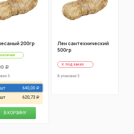
чесаный 200гр
Лен сантехнический
500гр
 наличии
под заказ
00
Р
овке 5
В упаковке 5
 шт
640,00
Р
 шт
620,73
Р
В КОРЗИНУ