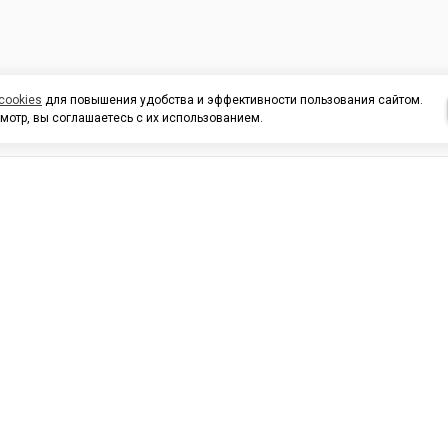
cookies
для повышения удобства и эффективности пользования сайтом.
мотр, вы соглашаетесь с их использованием.
И ПОДДЕРЖКА
ОРГАНИЗАЦИЯМ
КОНТАК
льных
420054, Республика Татарста
г.Казань, ул.Татарстан, 9
г.Казань, ул.Ямашева, 54, кор
3