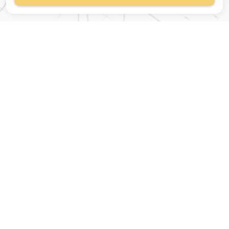
Магазин строительных
материалов
420054, Республика
Татарстан
г.Казань, ул.Татарстан,
9
г.Казань, ул.Ямашева,
54, корпус 3
Время работы:
Заказы на сайте