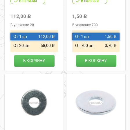
в наличии
в наличии
112,00
1,50
Р
Р
В упаковке 20
В упаковке 700
От 1 шт
112,00
От 1 шт
1,50
Р
Р
От 20 шт
58,00
От 700 шт
0,70
Р
Р
В КОРЗИНУ
В КОРЗИНУ