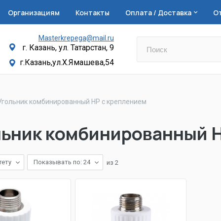
Организациям
Контакты
Оплата / Доставка
О
Masterkrepega@mail.ru
г. Казань, ул. Татарстан, 9
г.Казань,ул.Х.Ямашева,54
Угольник комбинированный НР с креплением
льник комбинированный Н
тету
Показывать по: 24
из
2