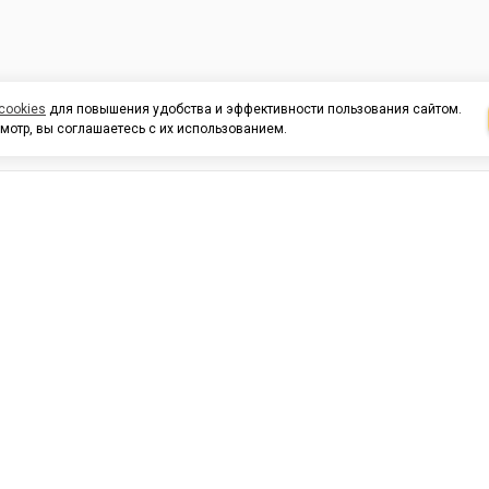
cookies
для повышения удобства и эффективности пользования сайтом.
мотр, вы соглашаетесь с их использованием.
И ПОДДЕРЖКА
ОРГАНИЗАЦИЯМ
КОНТАК
льных
420054, Республика Татарста
г.Казань, ул.Татарстан, 9
г.Казань, ул.Ямашева, 54, кор
3