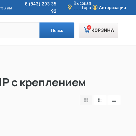
Высокая
8 (843) 293 35
тзывы
Гора
Авторизация
92
0
КОРЗИНА
Р с креплением