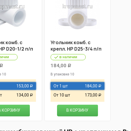
к комб. с
Угольник комб. с
НР D20-1/2 п/п
крепл. НР D25-3/4 п/п
личии
в наличии
184,00
Р
Р
е 10
В упаковке 10
153,00
От 1 шт
184,00
Р
Р
т
134,00
От 10 шт
173,00
Р
Р
В КОРЗИНУ
В КОРЗИНУ