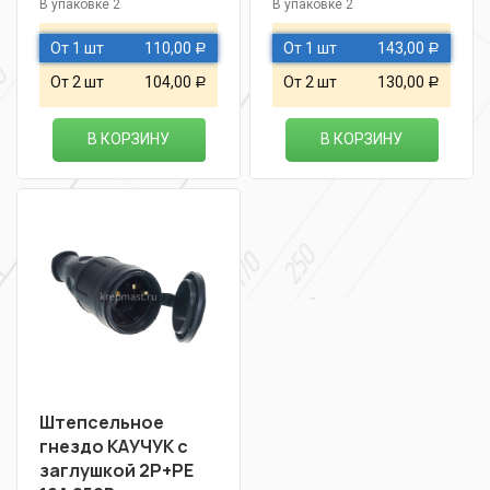
В упаковке 2
В упаковке 2
От 1 шт
110,00
От 1 шт
143,00
Р
Р
От 2 шт
104,00
От 2 шт
130,00
Р
Р
В КОРЗИНУ
В КОРЗИНУ
Штепсельное
гнездо КАУЧУК с
заглушкой 2Р+РЕ