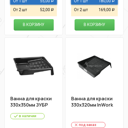
От 1 шт
55,00
От 1 шт
180,00
Р
Р
От 2 шт
52,00
От 2 шт
169,00
Р
Р
В КОРЗИНУ
В КОРЗИНУ
Ванна для краски
Ванна для краски
330х350мм ЗУБР
330х320мм InWork
в наличии
под заказ