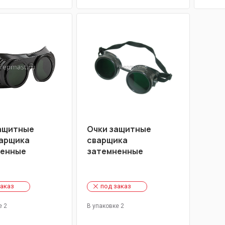
ащитные
Очки защитные
арщика
сварщика
ненные
затемненные
заказ
под заказ
е 2
В упаковке 2