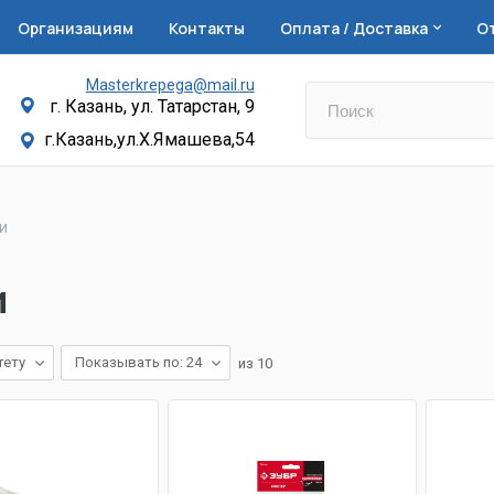
Организациям
Контакты
Оплата / Доставка
О
Masterkrepega@mail.ru
г. Казань, ул. Татарстан, 9
г.Казань,ул.Х.Ямашева,54
и
и
тету
Показывать по: 24
из
10