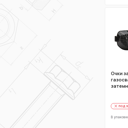
Очки з
газосв
затем
под 
В упаковк