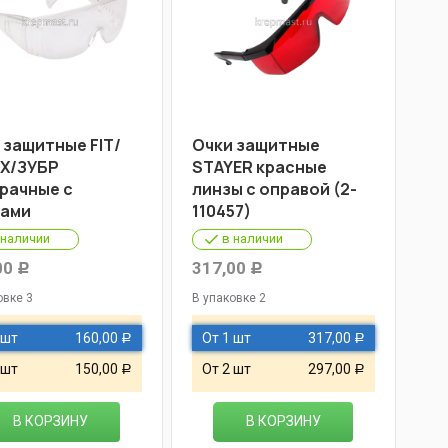
 защитные FIT/
Очки защитные
Х/ЗУБР
STAYER красные
рачные с
линзы с оправой (2-
ами
110457)
 наличии
в наличии
00
317,00
Р
Р
овке 3
В упаковке 2
 шт
160,00
От 1 шт
317,00
Р
Р
 шт
150,00
От 2 шт
297,00
Р
Р
В КОРЗИНУ
В КОРЗИНУ