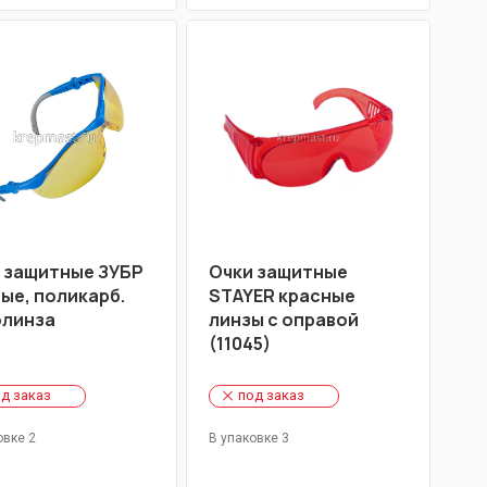
 защитные ЗУБР
Очки защитные
ые, поликарб.
STAYER красные
линза
линзы с оправой
(11045)
д заказ
под заказ
овке 2
В упаковке 3