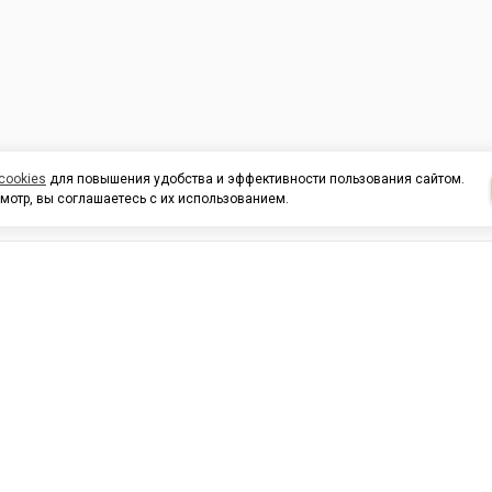
cookies
для повышения удобства и эффективности пользования сайтом.
мотр, вы соглашаетесь с их использованием.
И ПОДДЕРЖКА
ОРГАНИЗАЦИЯМ
КОНТАК
льных
420054, Республика Татарста
г.Казань, ул.Татарстан, 9