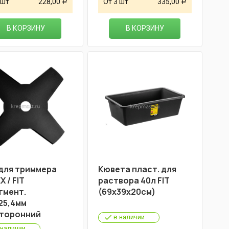
 шт
228,00
От 3 шт
335,00
Р
Р
В КОРЗИНУ
В КОРЗИНУ
для триммера
Кювета пласт. для
 / FIT
раствора 40л FIT
гмент.
(69х39х20см)
25,4мм
торонний
в наличии
 наличии