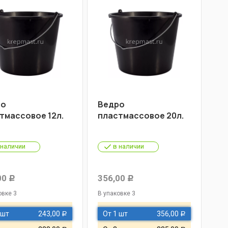
ро
Ведро
тмассовое 12л.
пластмассовое 20л.
 наличии
в наличии
00
356,00
Р
Р
овке 3
В упаковке 3
 шт
243,00
От 1 шт
356,00
Р
Р