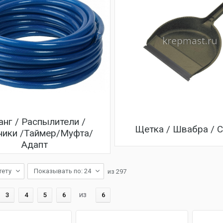
нг / Распылители /
Щетка / Швабра / 
ники /Таймер/Муфта/
Адапт
тету
Показывать по: 24
из
297
из
3
4
5
6
6