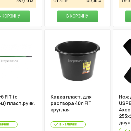
352,00
От 3 шт
149,00
От 3
Р
Р
В КОРЗИНУ
В КОРЗИНУ
 FIT (с
Кадка пласт. для
Нож 
м) пласт.ручк.
раствора 40л FIT
USPEX
круглая
4хсе
255х
двус
личии
в наличии
в