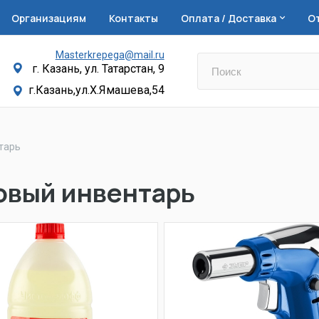
Организациям
Контакты
Оплата / Доставка
О
Masterkrepega@mail.ru
г. Казань, ул. Татарстан, 9
г.Казань,ул.Х.Ямашева,54
тарь
овый инвентарь