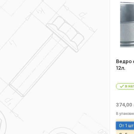
Ведро 
12л.
в на
374,00
В упаковк
От 1 шт