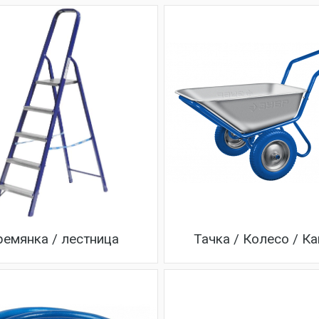
ремянка / лестница
Тачка / Колесо / К