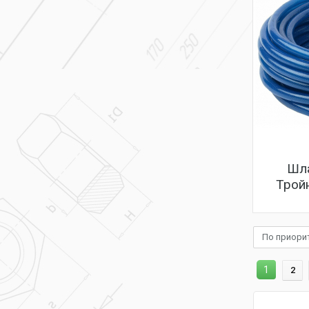
Шла
Трой
По приори
1
2