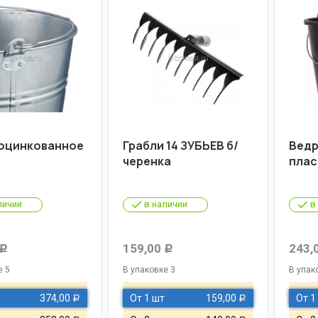
оцинкованное
Грабли 14 ЗУБЬЕВ б/
Вед
черенка
плас
личии
в наличии
в
159,00
243,
Р
Р
е 5
В упаковке 3
В упак
374,00
От 1 шт
159,00
От 1
Р
Р