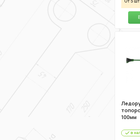
От 5 шт
Ледоруб
топоро
100мм
в на