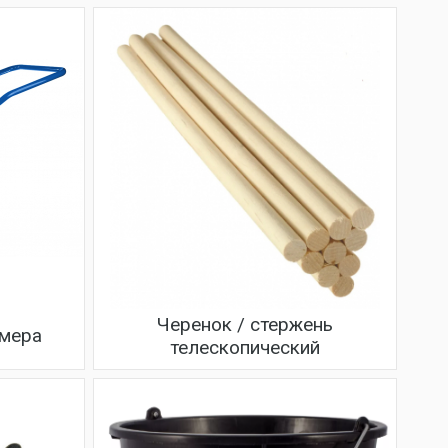
Черенок / стержень
амера
телескопический