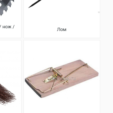
/ нож /
Лом