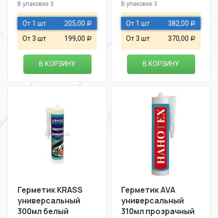
В упаковке 3
В упаковке 3
От 1 шт
205,00
От 1 шт
382,00
Р
Р
От 3 шт
199,00
От 3 шт
370,00
Р
Р
В КОРЗИНУ
В КОРЗИНУ
Герметик KRASS
Герметик АVА
универсальный
универсальный
300мл белый
310мл прозрачный