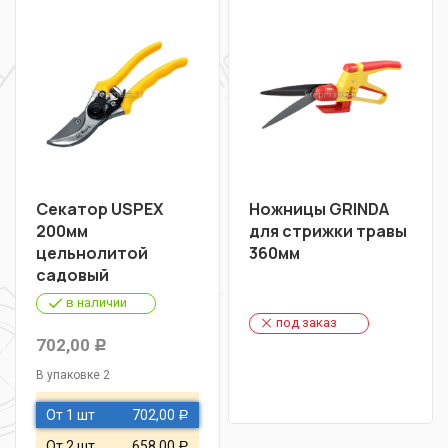
Секатор USPEX
Ножницы GRINDA
200мм
для стрижки травы
цельнолитой
360мм
садовый
в наличии
под заказ
702,00
Р
В упаковке 2
От 1 шт
702,00
Р
От 2 шт
658,00
Р