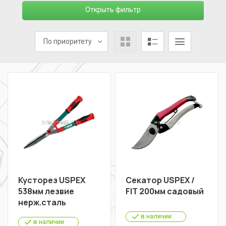
Открыть фильтр
По приоритету
Кусторез USPEX
Секатор USPEX /
538мм лезвие
FIT 200мм садовый
нерж.сталь
в наличии
в наличии