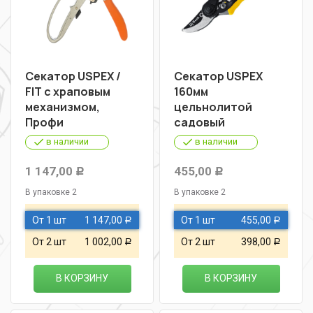
Секатор USPEX /
Секатор USPEX
FIT с храповым
160мм
механизмом,
цельнолитой
Профи
садовый
в наличии
в наличии
1 147,00
455,00
Р
Р
В упаковке 2
В упаковке 2
От 1 шт
1 147,00
От 1 шт
455,00
Р
Р
От 2 шт
1 002,00
От 2 шт
398,00
Р
Р
В КОРЗИНУ
В КОРЗИНУ