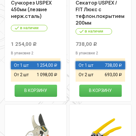
Сучкорез USPEX
Секатор USPEX /
450мм (лезвие
FIT Люкс с
нерж.сталь)
тефлон.покрытием
200мм
в наличии
в наличии
1 254,00
738,00
Р
Р
В упаковке 2
В упаковке 2
От 1 шт
1 254,00
От 1 шт
738,00
Р
Р
От 2 шт
1 098,00
От 2 шт
693,00
Р
Р
В КОРЗИНУ
В КОРЗИНУ