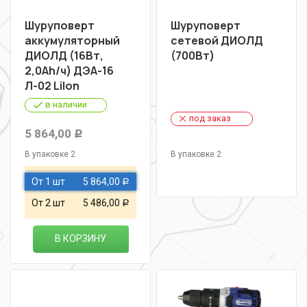
Шуруповерт
Шуруповерт
аккумуляторный
сетевой ДИОЛД
ДИОЛД (16Вт,
(700Вт)
2,0Ah/ч) ДЭА-16
Л-02 LiIon
в наличии
под заказ
5 864,00
Р
В упаковке 2
В упаковке 2
От 1 шт
5 864,00
Р
От 2 шт
5 486,00
Р
В КОРЗИНУ