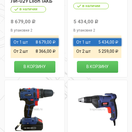
ЛИ-02У LiIon 1АКБ
в наличии
в наличии
8 679,00
5 434,00
Р
Р
В упаковке 2
В упаковке 2
От 1 шт
8 679,00
От 1 шт
5 434,00
Р
Р
От 2 шт
8 366,00
От 2 шт
5 259,00
Р
Р
В КОРЗИНУ
В КОРЗИНУ