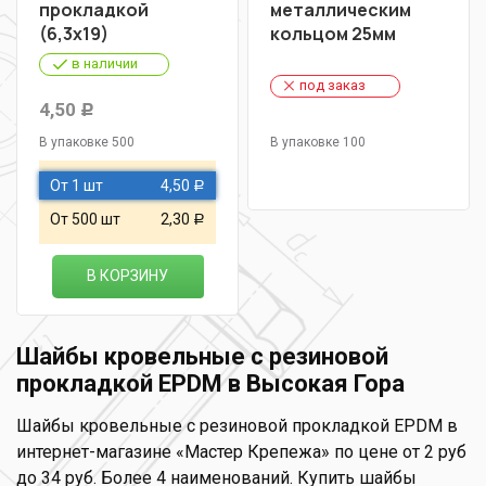
прокладкой
металлическим
(6,3х19)
кольцом 25мм
в наличии
под заказ
4,50
Р
В упаковке 500
В упаковке 100
От 1 шт
4,50
Р
От 500 шт
2,30
Р
В КОРЗИНУ
Шайбы кровельные с резиновой
прокладкой EPDM в Высокая Гора
Шайбы кровельные с резиновой прокладкой EPDM в
интернет-магазине «Мастер Крепежа» по цене от 2 руб
до 34 руб. Более 4 наименований. Купить шайбы