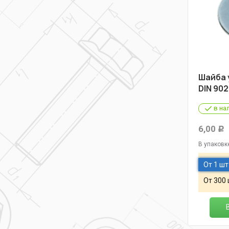
Шайба 
DIN 902
в на
6,00
Р
В упаковк
От 1 шт
От 300