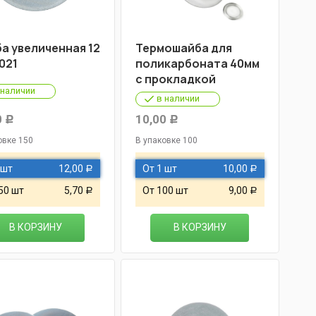
а увеличенная 12
Термошайба для
021
поликарбоната 40мм
с прокладкой
 наличии
в наличии
0
10,00
Р
Р
овке 150
В упаковке 100
 шт
12,00
От 1 шт
10,00
Р
Р
50 шт
5,70
От 100 шт
9,00
Р
Р
В КОРЗИНУ
В КОРЗИНУ