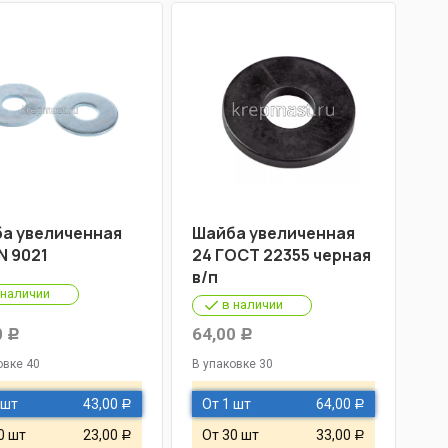
а увеличенная
Шайба увеличенная
N 9021
24 ГОСТ 22355 черная
в/п
 наличии
в наличии
0
64,00
Р
Р
овке 40
В упаковке 30
 шт
43,00
От 1 шт
64,00
Р
Р
0 шт
23,00
От 30 шт
33,00
Р
Р