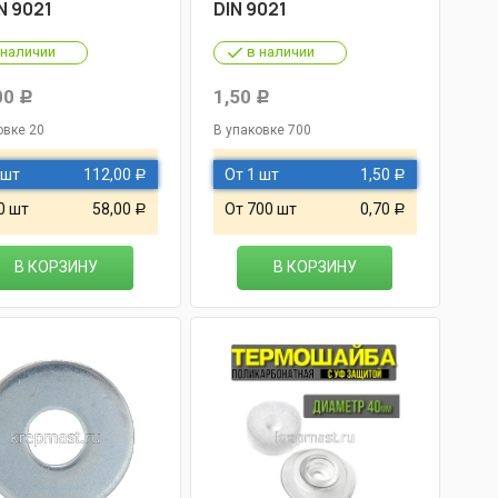
N 9021
DIN 9021
 наличии
в наличии
00
1,50
Р
Р
овке 20
В упаковке 700
 шт
112,00
От 1 шт
1,50
Р
Р
0 шт
58,00
От 700 шт
0,70
Р
Р
В КОРЗИНУ
В КОРЗИНУ