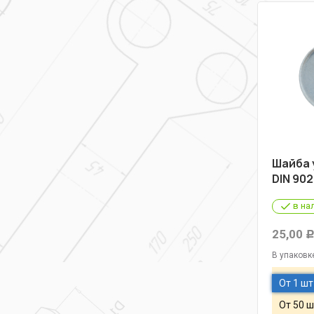
Шайба 
DIN 902
в на
25,00
В упаковк
От 1 шт
От 50 ш