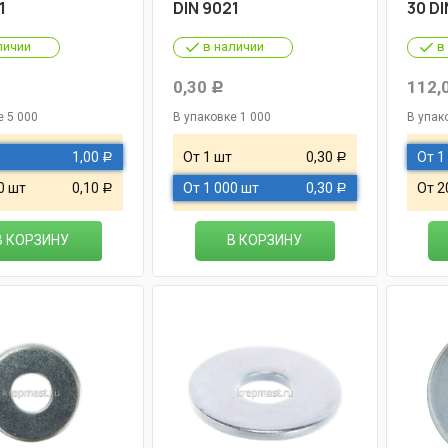
1
DIN 9021
30 DI
личии
в наличии
в
0,30
112,
Р
е 5 000
В упаковке 1 000
В упак
1,00
От 1 шт
0,30
От 1
Р
Р
0 шт
0,10
От 1 000 шт
0,30
От 2
Р
Р
В КОРЗИНУ
В КОРЗИНУ