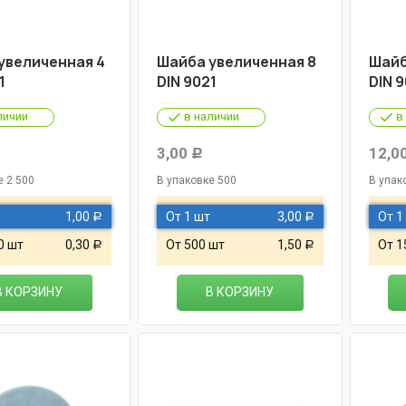
увеличенная 4
Шайба увеличенная 8
Шайб
1
DIN 9021
DIN 9
личии
в наличии
в
3,00
12,0
Р
е 2 500
В упаковке 500
В упак
1,00
От 1 шт
3,00
От 1
Р
Р
0 шт
0,30
От 500 шт
1,50
От 1
Р
Р
В КОРЗИНУ
В КОРЗИНУ