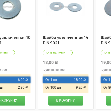
увеличенная 10
Шайба увеличенная 14
Шайб
1
DIN 9021
DIN 9
личии
в наличии
в
18,00
19,0
Р
е 300
В упаковке 100
В упак
6,00
От 1 шт
18,00
От 1
Р
Р
 шт
2,80
От 100 шт
9,20
От 8
Р
Р
В КОРЗИНУ
В КОРЗИНУ