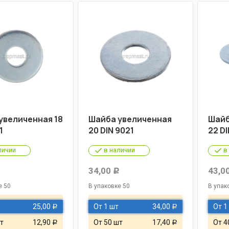
увеличенная 18
Шайба увеличенная
Шайб
1
20 DIN 9021
22 DI
личии
в наличии
в
34,00
43,0
Р
Р
е 50
В упаковке 50
В упак
25,00
От 1 шт
34,00
От 1
Р
Р
т
12,90
От 50 шт
17,40
От 4
Р
Р