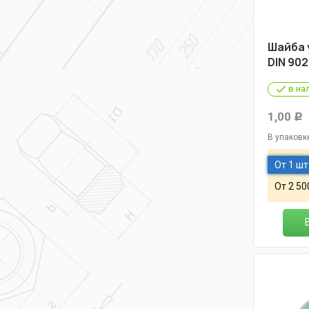
Шайба 
DIN 902
в на
1,00
Р
В упаковк
От 1 шт
От 2 50