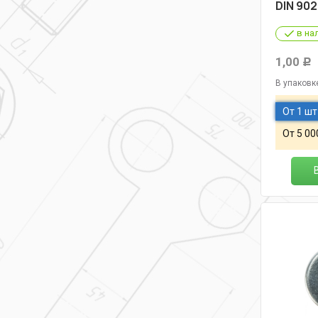
DIN 902
в на
1,00
Р
В упаковк
От 1 шт
От 5 00