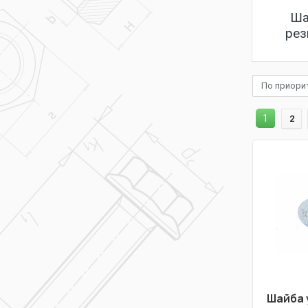
Ша
рез
По приори
1
2
Шайба 