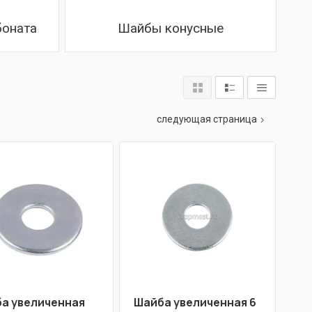
боната
Шайбы конусные
следующая страница
а увеличенная
Шайба увеличенная 6