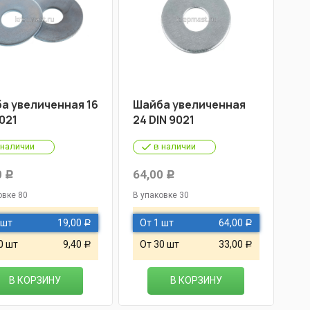
а увеличенная 16
Шайба увеличенная
021
24 DIN 9021
 наличии
в наличии
0
64,00
Р
Р
овке 80
В упаковке 30
 шт
19,00
От 1 шт
64,00
Р
Р
0 шт
9,40
От 30 шт
33,00
Р
Р
В КОРЗИНУ
В КОРЗИНУ