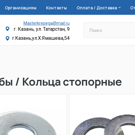
Организациям
Контакты
Оплата / Доставка
О
Masterkrepega@mail.ru
г. Казань, ул. Татарстан, 9
г.Казань,ул.Х.Ямашева,54
ы / Кольца стопорные