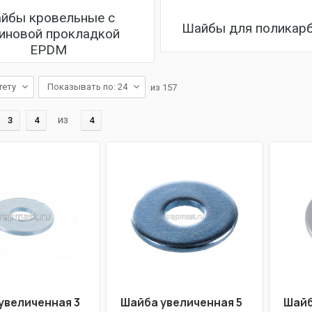
йбы кровельные с
Шайбы для поликар
иновой прокладкой
EPDM
тету
Показывать по: 24
из
157
из
3
4
4
увеличенная 3
Шайба увеличенная 5
Шайб