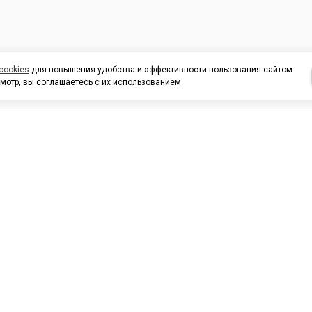
cookies
для повышения удобства и эффективности пользования сайтом.
мотр, вы соглашаетесь с их использованием.
И ПОДДЕРЖКА
ОРГАНИЗАЦИЯМ
КОНТАК
льных
420054, Республика Татарста
г.Казань, ул.Татарстан, 9
г.Казань, ул.Ямашева, 54, кор
3