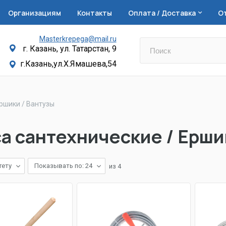
Организациям
Контакты
Оплата / Доставка
О
Masterkrepega@mail.ru
г. Казань, ул. Татарстан, 9
г.Казань,ул.Х.Ямашева,54
Ершики / Вантузы
а сантехнические / Ерши
тету
Показывать по: 24
из
4