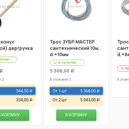
 конус
Трос ЗУБР МАСТЕР
Трос
ой) дер/ручка
сантехнический 10м,
сант
d.=10мм
d.=6
личии
в наличии
по
5 368,00
Р
Р
е 2
В упаковке 2
В упак
344,50
От 1 шт
5 368,00
Р
Р
334,00
От 2 шт
5 043,00
Р
Р
В КОРЗИНУ
В КОРЗИНУ