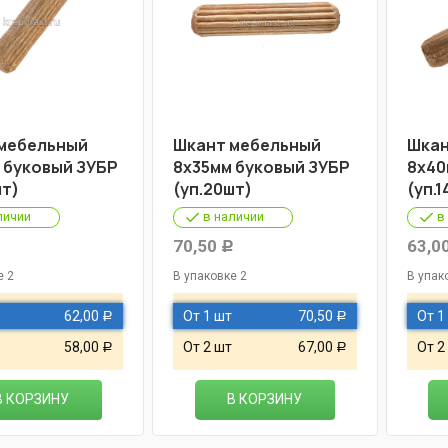
мебельный
Шкант мебельный
Шкан
 буковый ЗУБР
8х35мм буковый ЗУБР
8х40
шт)
(уп.20шт)
(уп.1
личии
в наличии
в
70,50
63,0
Р
Р
е 2
В упаковке 2
В упак
62,00
От 1 шт
70,50
От 1
Р
Р
58,00
От 2 шт
67,00
От 2
Р
Р
В КОРЗИНУ
В КОРЗИНУ