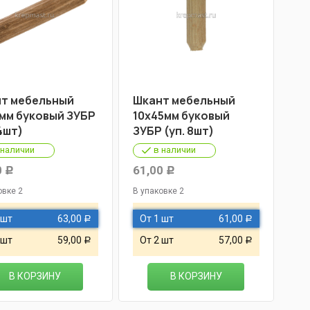
т мебельный
Шкант мебельный
мм буковый ЗУБР
10х45мм буковый
4шт)
ЗУБР (уп. 8шт)
 наличии
в наличии
0
61,00
Р
Р
овке 2
В упаковке 2
 шт
63,00
От 1 шт
61,00
Р
Р
 шт
59,00
От 2 шт
57,00
Р
Р
В КОРЗИНУ
В КОРЗИНУ