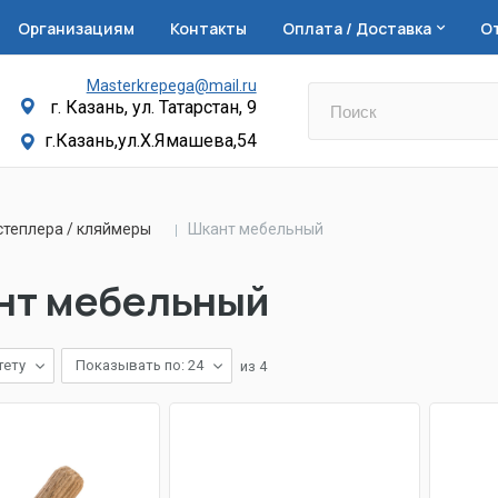
Организациям
Контакты
Оплата / Доставка
О
Masterkrepega@mail.ru
г. Казань, ул. Татарстан, 9
г.Казань,ул.Х.Ямашева,54
степлера / кляймеры
Шкант мебельный
нт мебельный
тету
Показывать по: 24
из
4