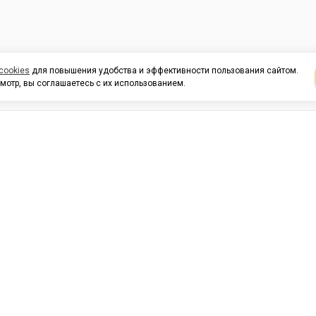
cookies
для повышения удобства и эффективности пользования сайтом.
мотр, вы соглашаетесь с их использованием.
И ПОДДЕРЖКА
ОРГАНИЗАЦИЯМ
КОНТАК
льных
420054, Республика Татарста
г.Казань, ул.Татарстан, 9
г.Казань, ул.Ямашева, 54, кор
3